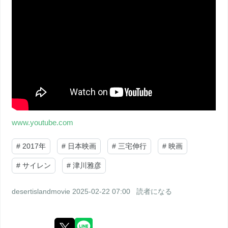
www.youtube.com
#
2017年
#
日本映画
#
三宅伸行
#
映画
#
サイレン
#
津川雅彦
desertislandmovie
2025-02-22 07:00
読者になる