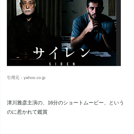
引用元：yahoo.co.jp
津川雅彦
主演の、16分のショートムービー、という
のに惹かれて鑑賞